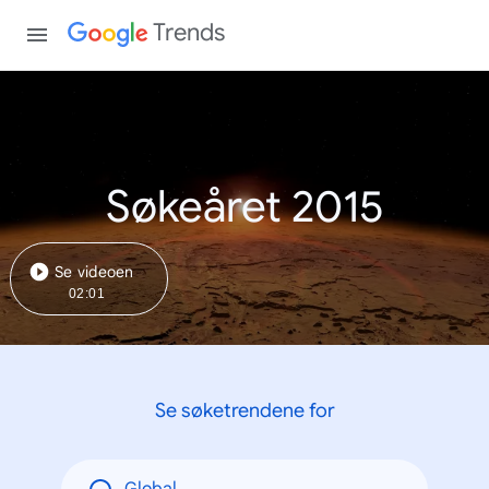
Trends
Søkeåret 2015
Se videoen
02:01
Se søketrendene for