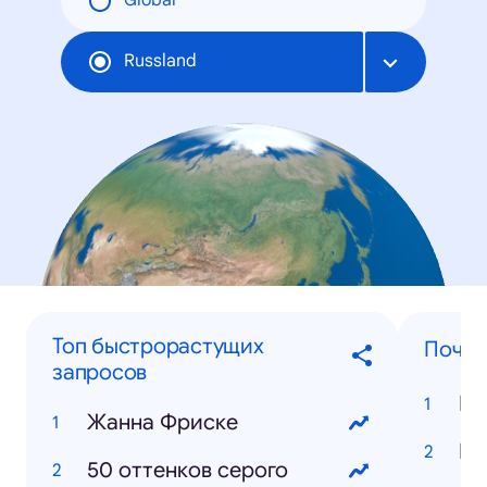
Global
Russland
Топ быстрорастущих
Почем
запросов
Жанна Фриске
50 оттенков серого