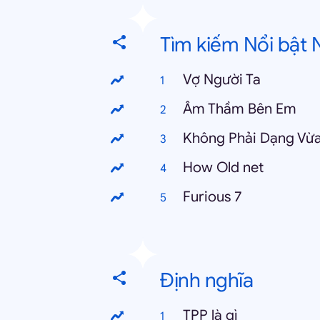
Tìm kiếm Nổi bật 
Vợ Người Ta
Âm Thầm Bên Em
Không Phải Dạng Vừ
How Old net
Furious 7
Định nghĩa
TPP là gì