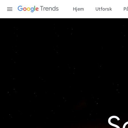
Content
Trends
Hjem
Utforsk
På
S