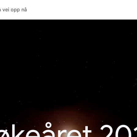
 vei opp nå
økeåret 20