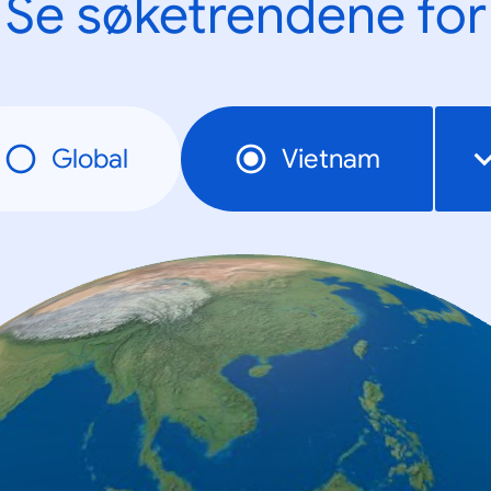
Se søketrendene for
Global
Vietnam