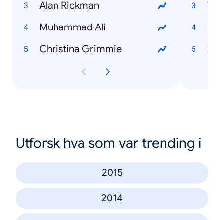
Alan Rickman
Ta
Muhammad Ali
Pa
Christina Grimmie
Me
Utforsk hva som var trending i
2015
2014