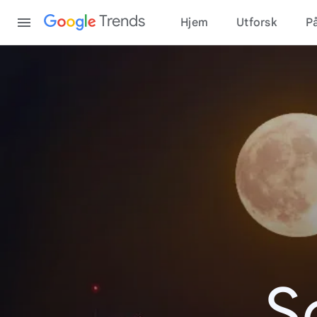
Content
Trends
Hjem
Utforsk
På
S