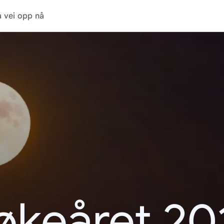
 vei opp nå
økeåret 20