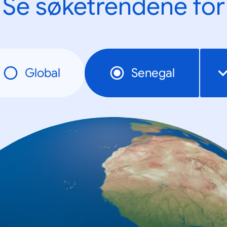
Se søketrendene for
Global
Senegal