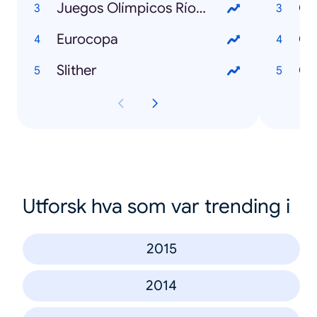
Juegos Olímpicos Río 2016
Qu
Eurocopa
Slither
Qu
Utforsk hva som var trending i
2015
2014