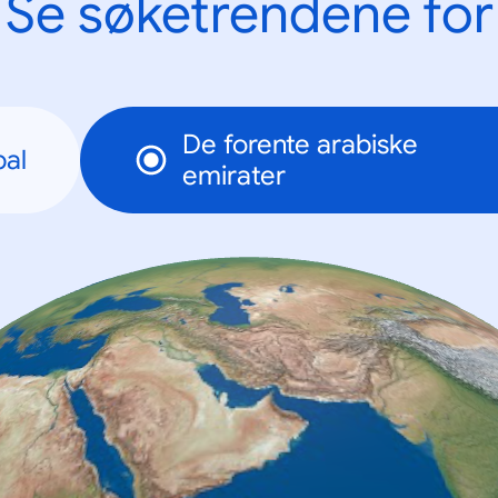
Se søketrendene for
De forente arabiske
bal
emirater