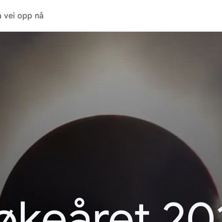
 vei opp nå
økeåret 20