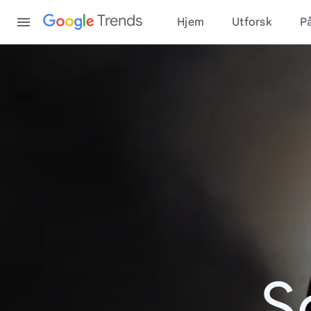
Content
Trends
Hjem
Utforsk
På
S