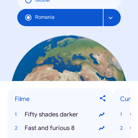
Global
Romania
Filme
Cum...
Fifty shades darker
Cu
Fast and furious 8