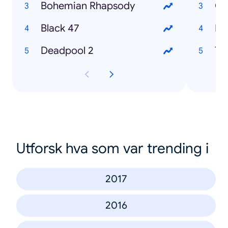
Bohemian Rhapsody
Ch
Black 47
Ry
Deadpool 2
Th
Utforsk hva som var trending i
2017
2016