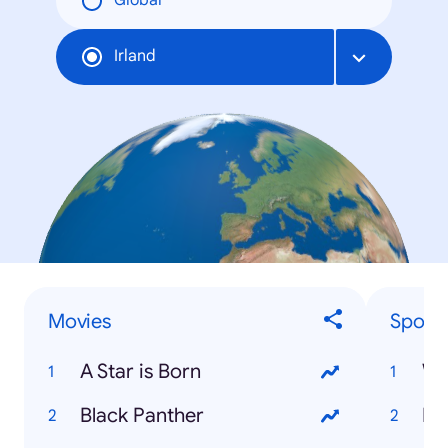
Global
Irland
Movies
Sporti
A Star is Born
Wo
Black Panther
Ir