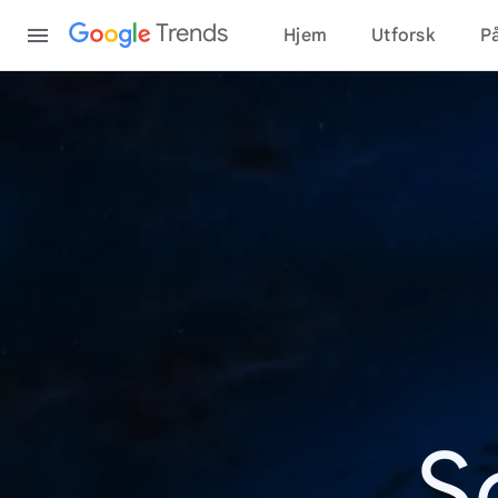
Content
Trends
Hjem
Utforsk
På
S