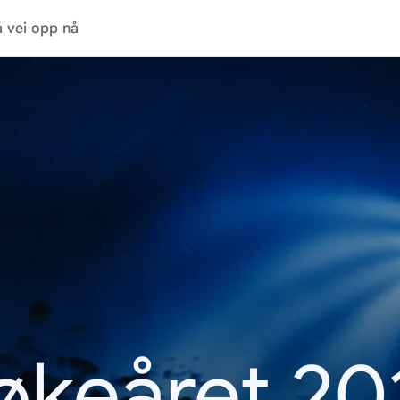
 vei opp nå
økeåret 20