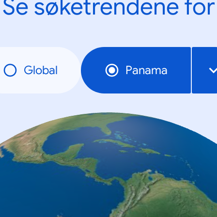
Se søketrendene for
Global
Panama