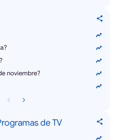
ta?
?
 de noviembre?
 Programas de TV