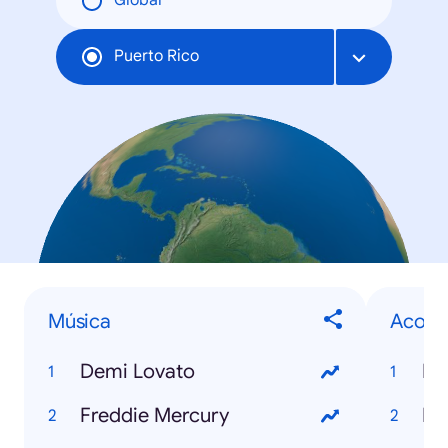
Global
Puerto Rico
Música
Acont
Demi Lovato
Fi
Freddie Mercury
NB