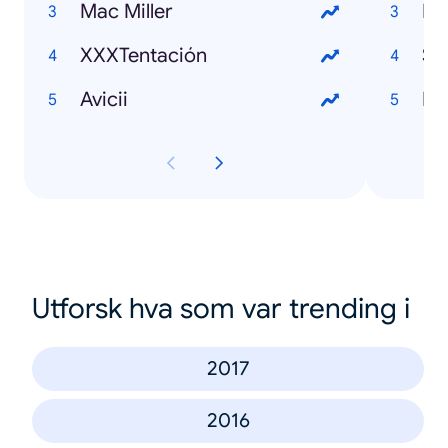
Mac Miller
ML
XXXTentación
Su
Avicii
Ex
Utforsk hva som var trending i
2017
2016