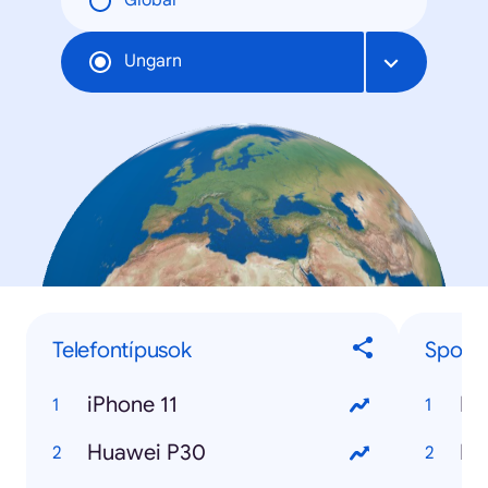
Global
Ungarn
Telefontípusok
Sport
iPhone 11
Huawei P30