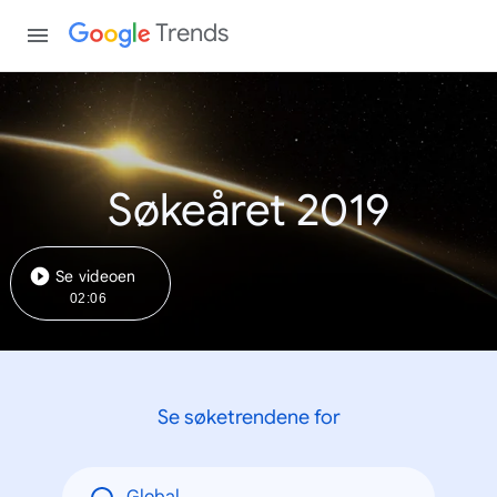
Trends
Søkeåret 2019
Se videoen
02:06
Se søketrendene for