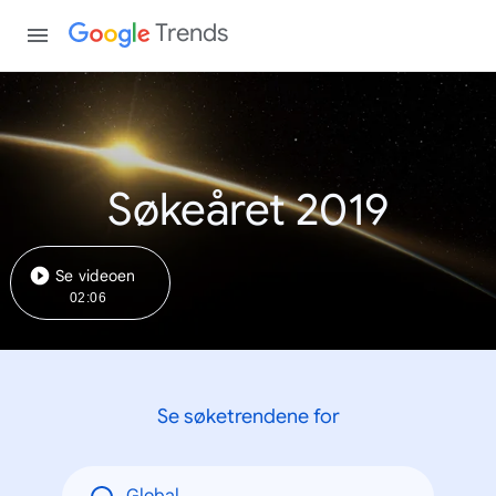
Trends
Søkeåret 2019
Se videoen
02:06
Se søketrendene for