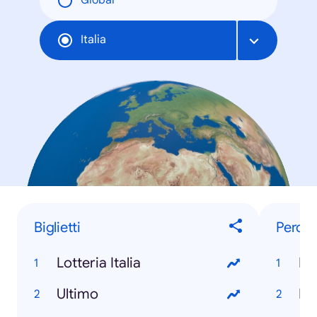
Global
Italia
Biglietti
Perch
Lotteria Italia
È 
Ultimo
Ri