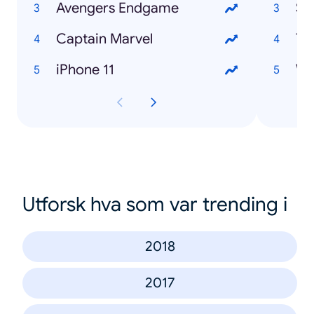
Avengers Endgame
Sa
Captain Marvel
Ti
iPhone 11
Wa
Utforsk hva som var trending i
2018
2017