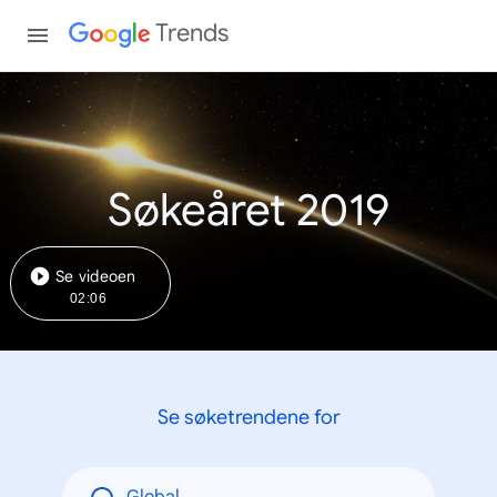
Trends
Søkeåret 2019
Se videoen
02:06
Se søketrendene for