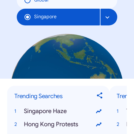
Global
Singapore
Trending Searches
Trendi
Singapore Haze
Te
Hong Kong Protests
Be