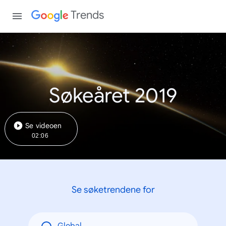
Trends
Søkeåret 2019
Se videoen
02:06
Se søketrendene for