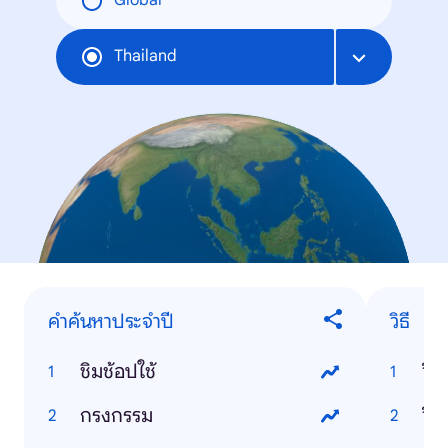
Global
Thailand
คำค้นหาประจำปี
วิธี
ชิมช้อปใช้
วิธ
กรงกรรม
วิธี