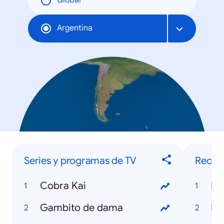
Global
Argentina
Series y programas de TV
Recet
Cobra Kai
Re
Gambito de dama
Re