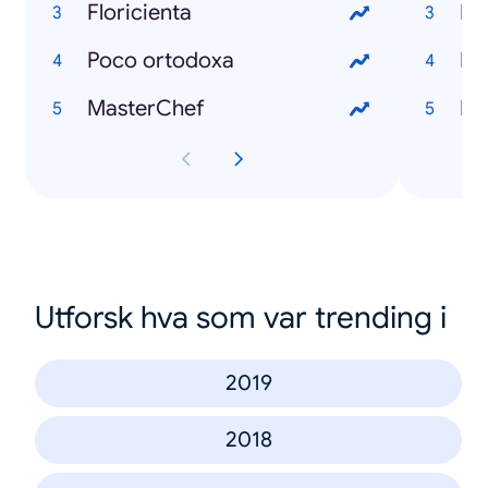
Floricienta
Re
Poco ortodoxa
Re
MasterChef
Utforsk hva som var trending i
2019
2018