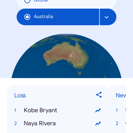
Global
Australia
Loss
News 
Kobe Bryant
US
Naya Rivera
Co