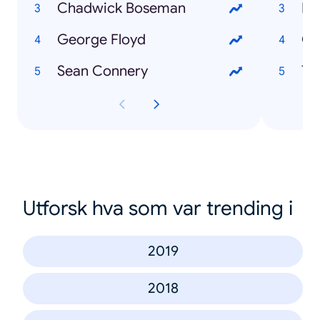
Chadwick Boseman
Fi
George Floyd
Co
Sean Connery
To
Utforsk hva som var trending i
2019
2018