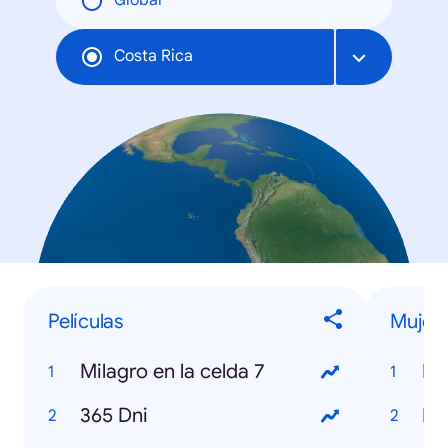
Global
Costa Rica
Películas
Mujer
Milagro en la celda 7
Be
365 Dni
Fa