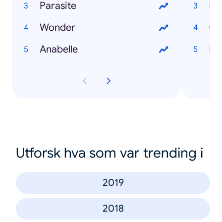
Parasite
Ev
Wonder
Ch
Anabelle
Ma
Utforsk hva som var trending i
2019
2018