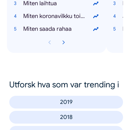
Miten laihtua
Re
Miten koronavilkku toimii
Jo
Miten saada rahaa
Ma
Utforsk hva som var trending i
2019
2018