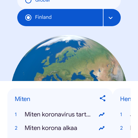
Global
Finland
Miten
Henkil
Miten koronavirus tarttuu
Ja
Miten korona alkaa
Ko