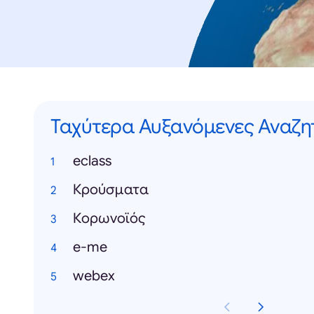
Ταχύτερα Αυξανόμενες Αναζη
eclass
Κρούσματα
Κορωνοϊός
e-me
webex