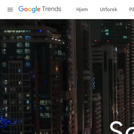
Content
Trends
Hjem
Utforsk
På
S