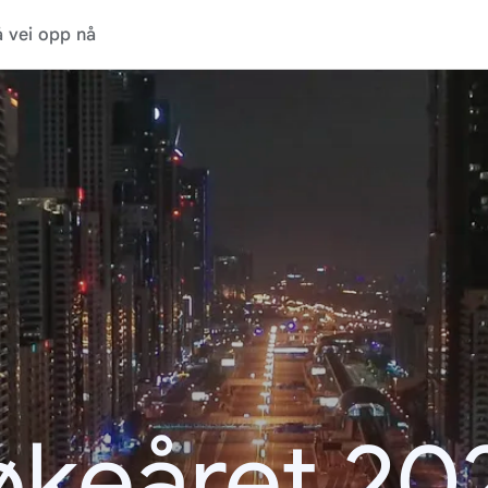
 vei opp nå
økeåret 20