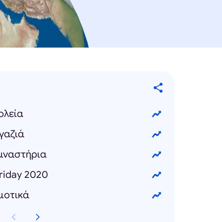
ολεία
γαζιά
υμναστήρια
Friday 2020
μοτικά