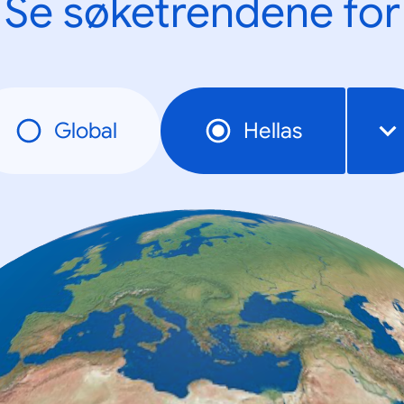
Se søketrendene for
Global
Hellas