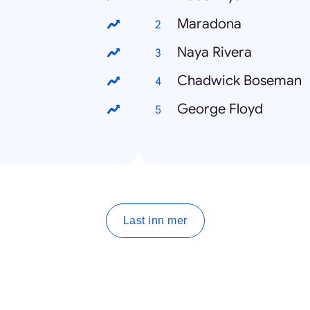
Maradona
Naya Rivera
Chadwick Boseman
George Floyd
Last inn mer