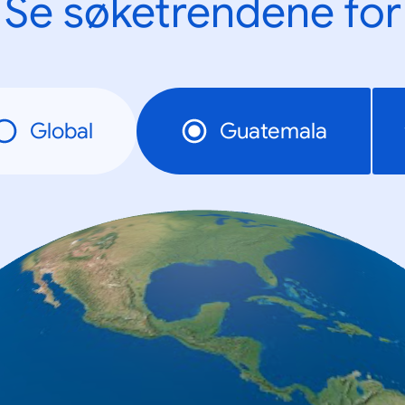
Se søketrendene for
Global
Guatemala