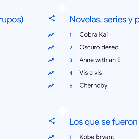
grupos)
Novelas, series y
Cobra Kai
Oscuro deseo
Anne with an E
Vis a vis
Chernobyl
Los que se fueron
Kobe Bryant