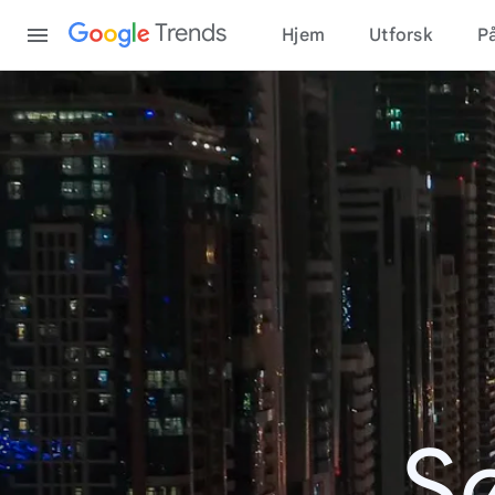
Content
Trends
Hjem
Utforsk
På
S