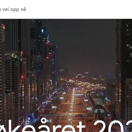
 vei opp nå
økeåret 20