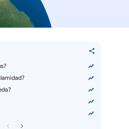
us?
alamidad?
eda?