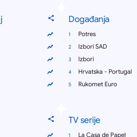
j
Događanja
Potres
Izbori SAD
Izbori
Hrvatska - Portugal
Rukomet Euro
TV serije
La Casa de Papel