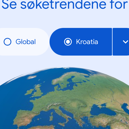
Se søketrendene for
Global
Kroatia