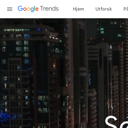
Content
Trends
Hjem
Utforsk
På
S