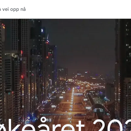
 vei opp nå
økeåret 20