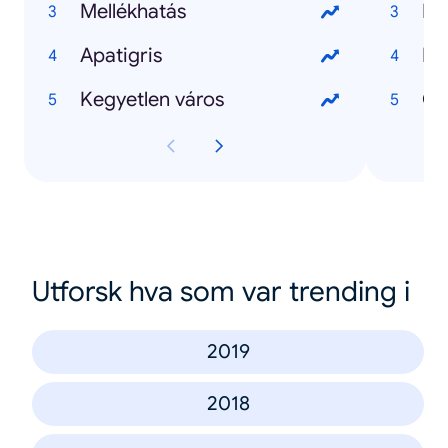
Mellékhatás
Ma
Apatigris
Kij
Kegyetlen város
Utforsk hva som var trending i
2019
2018