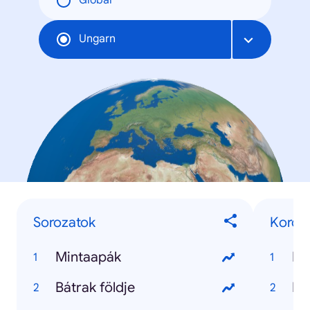
Global
Ungarn
Sorozatok
Korona
Mintaapák
Ko
Bátrak földje
Ko