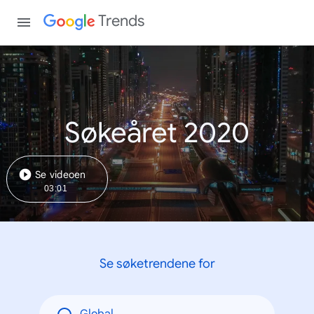
Trends
Søkeåret 2020
Se videoen
03:01
Se søketrendene for