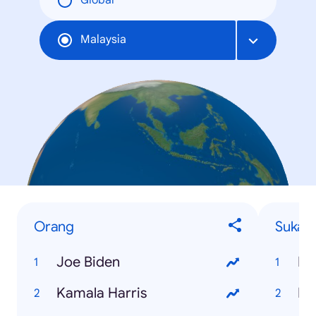
Global
Malaysia
Orang
Sukan
Joe Biden
Kamala Harris
NB