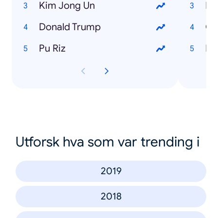
Kim Jong Un
IP
Donald Trump
Ch
Pu Riz
In
Utforsk hva som var trending i
2019
2018