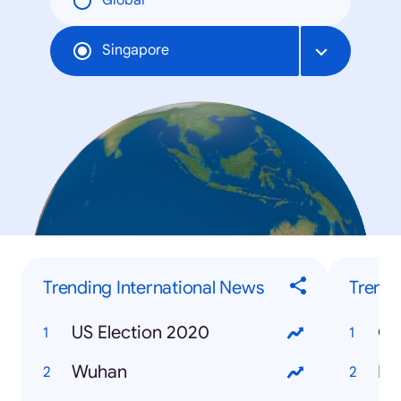
Global
Singapore
Trending International News
Trendi
US Election 2020
Gr
Wuhan
Bu