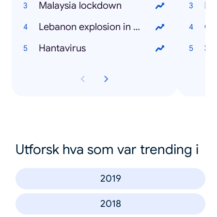
Malaysia lockdown
Fa
Lebanon explosion in Beirut
Ca
Hantavirus
St
Utforsk hva som var trending i
2019
2018