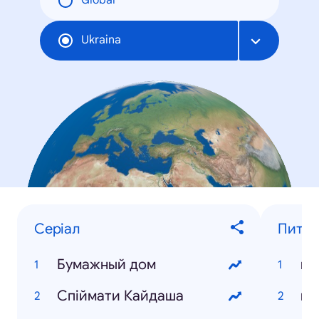
Global
Ukraina
Серіал
Питанн
Бумажный дом
ка
Спіймати Кайдаша