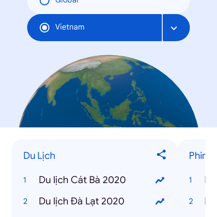
Global
Vietnam
Du Lịch
Phim 
Du lịch Cát Bà 2020
It
Du lịch Đà Lạt 2020
Hạ