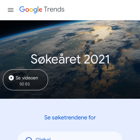
Trends
Søkeåret 2021
Se videoen
02:01
Se søketrendene for