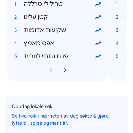
לי
טרילילי טרללה
9
קטן עלינו
רה
שקיעות אדומות
שת
אפס מאמץ
נה
פרח נתתי לנורית
Oppdag lokale søk
Se hva folk i nærheten av deg søkte å gjøre,
lytte til, spise og mer i år.