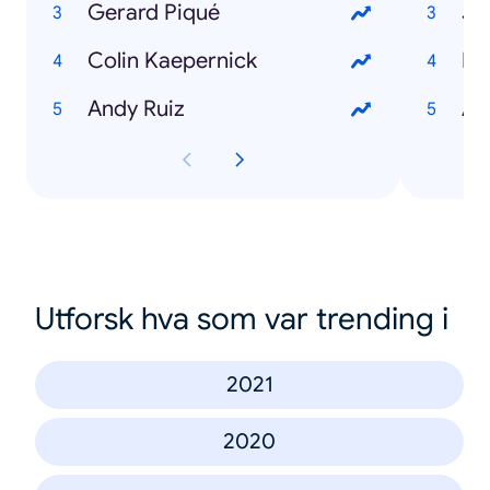
Gerard Piqué
Jo
Colin Kaepernick
Da
Andy Ruiz
Am
Utforsk hva som var trending i
2021
2020