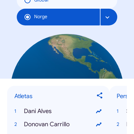
Global
Norge
Atletas
Perso
Dani Alves
Sh
Donovan Carrillo
Pa