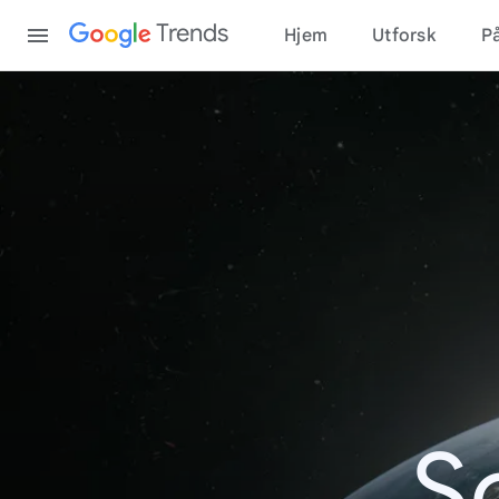
Content
Trends
Hjem
Utforsk
På
S