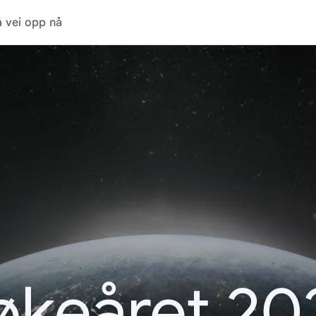
 vei opp nå
økeåret 20