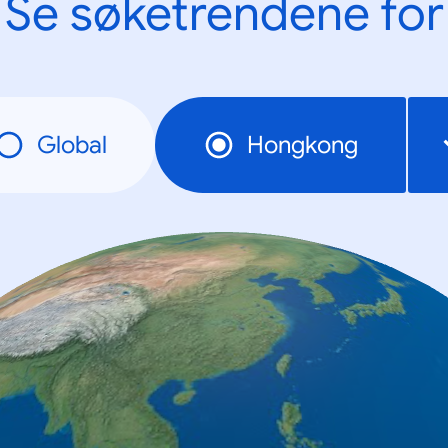
Se søketrendene for
Global
Hongkong