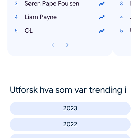
Søren Pape Poulsen
Li
Liam Payne
Jo
OL
Ulf
Utforsk hva som var trending i
2023
2022