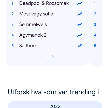
Deadpool & Rozsomák
La
Most vagy soha
Ol
Semmelweis
Pa
Agymanók 2
Co
Saltburn
UE
Utforsk hva som var trending i
2023