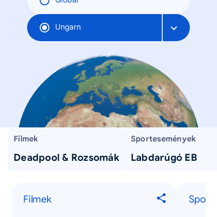
Global
Ungarn
Filmek
Sportesemények
Deadpool & Rozsomák
Labdarúgó EB
Filmek
Sport