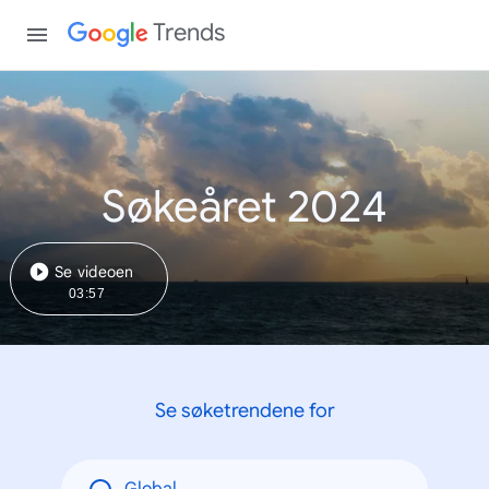
Trends
Søkeåret 2024
Se videoen
03:57
Se søketrendene for