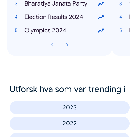
Bharatiya Janata Party
12t
Election Results 2024
La
Olympics 2024
Ha
Utforsk hva som var trending i
2023
2022