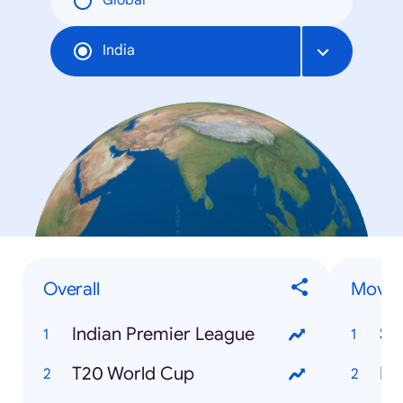
Global
India
Overall
Movie
Indian Premier League
St
T20 World Cup
Ka