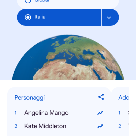
Global
Italia
Personaggi
Addii
Angelina Mango
Sa
Kate Middleton
Tot