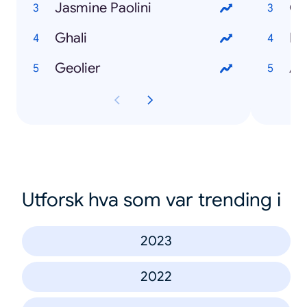
Jasmine Paolini
Gi
Ghali
Pa
Geolier
Al
Utforsk hva som var trending i
2023
2022