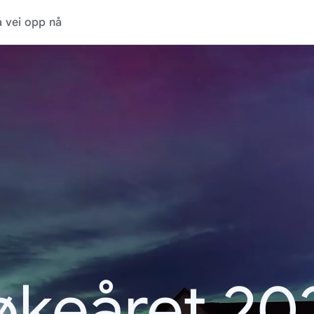
 vei opp nå
økeåret 20