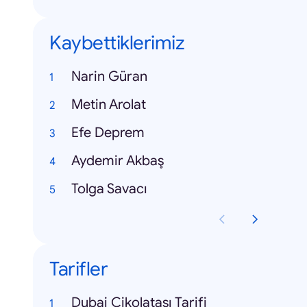
Kaybettiklerimiz
Narin Güran
Metin Arolat
Efe Deprem
Aydemir Akbaş
Tolga Savacı
Tarifler
Dubai Çikolatası Tarifi