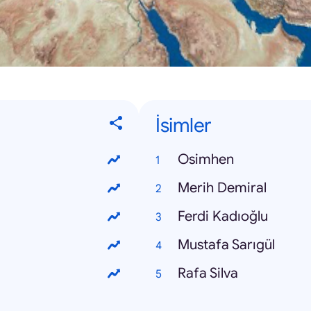
İsimler
Osimhen
Merih Demiral
Ferdi Kadıoğlu
Mustafa Sarıgül
Rafa Silva