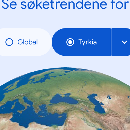
Se søketrendene for
Global
Tyrkia