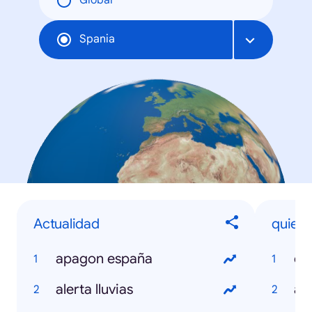
Global
Spania
Actualidad
quien e
apagon españa
el
alerta lluvias
an