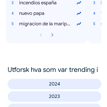
incendios españa
la
nuevo papa
to
migracion de la mariposa monarca
sal
Utforsk hva som var trending i
2024
2023