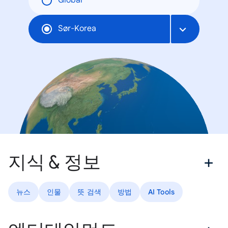
Global
Sør-Korea
지식 & 정보
뉴스
인물
뜻 검색
방법
AI Tools