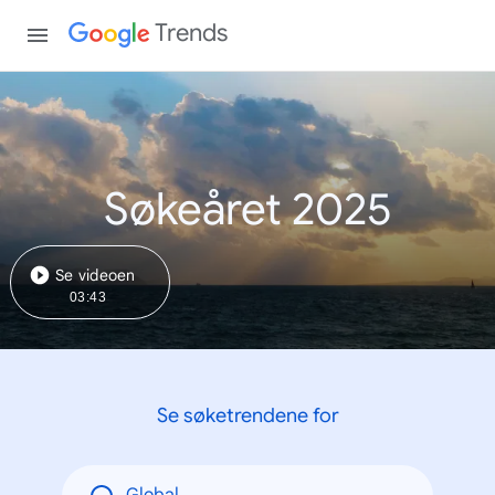
Trends
Søkeåret 2025
Se videoen
03:43
Se søketrendene for