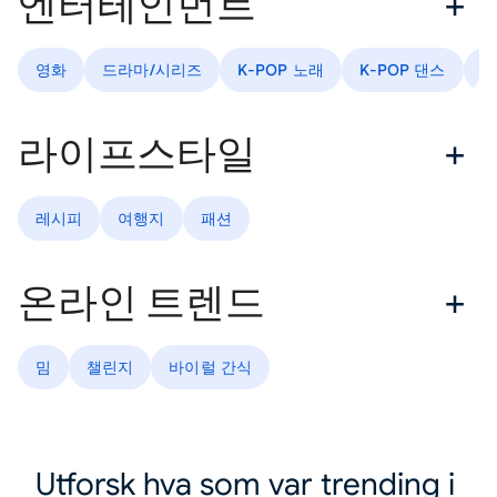
엔터테인먼트
영화
드라마/시리즈
K-POP 노래
K-POP 댄스
스
라이프스타일
레시피
여행지
패션
온라인 트렌드
밈
챌린지
바이럴 간식
Utforsk hva som var trending i