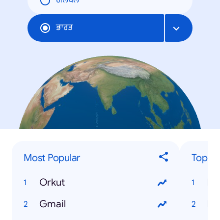
ਗਲੋਬਲ
ਭਾਰਤ
Most Popular
Top 'H
Orkut
Ho
Gmail
Ho