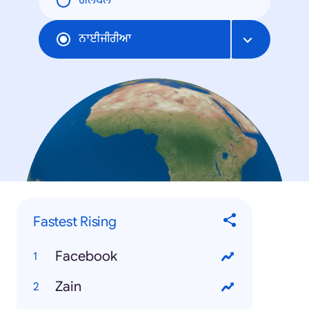
ਗਲੋਬਲ
ਨਾਈਜੀਰੀਆ
Fastest Rising
Facebook
Zain