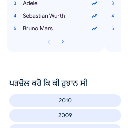
Adele
iP
Sebastian Wurth
Sa
Bruno Mars
Ds
ਪੜਚੋਲ ਕਰੋ ਕਿ ਕੀ ਰੁਝਾਨ ਸੀ
2010
2009