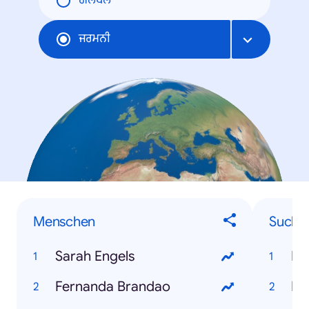
ਗਲੋਬਲ
ਜਰਮਨੀ
Menschen
Sucha
Sarah Engels
Mi
Fernanda Brandao
Eh