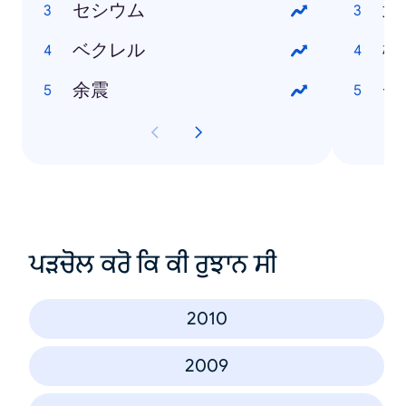
セシウム
武
ベクレル
松
余震
チ
ਪੜਚੋਲ ਕਰੋ ਕਿ ਕੀ ਰੁਝਾਨ ਸੀ
2010
2009