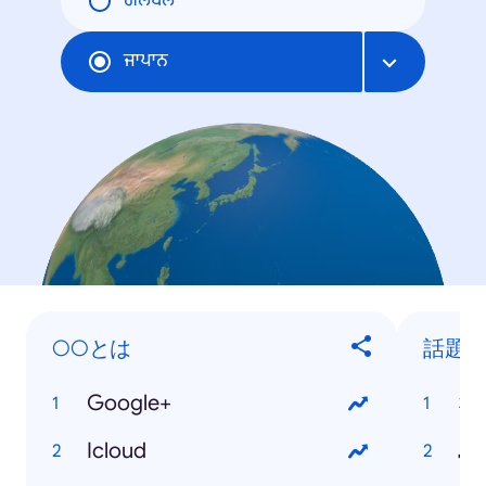
ਗਲੋਬਲ
ਜਾਪਾਨ
○○とは
話題
Google+
な
Icloud
島