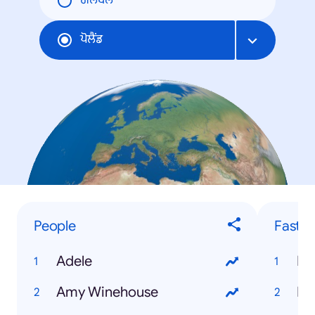
ਗਲੋਬਲ
ਪੋਲੈਂਡ
People
Fastes
Adele
Kw
Amy Winehouse
Mi