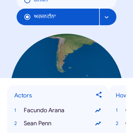
ਗਲੋਬਲ
ਅਰਜਨਟੀਨਾ
Actors
How to
Facundo Arana
Sean Penn
Có