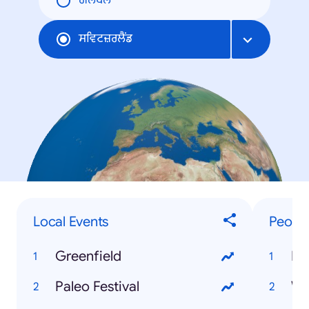
ਗਲੋਬਲ
ਸਵਿਟਜ਼ਰਲੈਂਡ
Local Events
Peopl
Greenfield
Fe
Paleo Festival
Wh