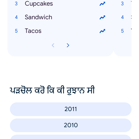
Cupcakes
Te
Sandwich
Sp
Tacos
Va
ਪੜਚੋਲ ਕਰੋ ਕਿ ਕੀ ਰੁਝਾਨ ਸੀ
2011
2010