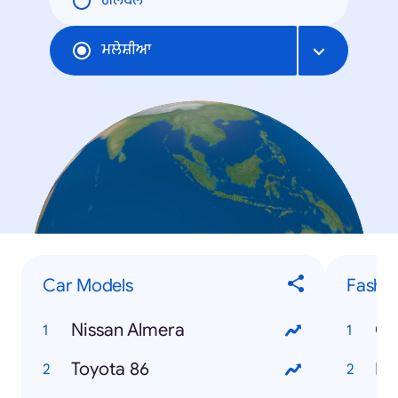
ਗਲੋਬਲ
ਮਲੇਸ਼ੀਆ
Car Models
Fashio
Nissan Almera
Co
Toyota 86
Lo