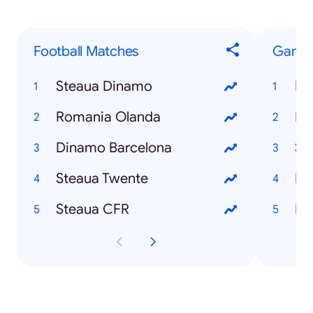
Football Matches
Game
Steaua Dinamo
Fe
Romania Olanda
Fo
Dinamo Barcelona
Si
Steaua Twente
Em
Steaua CFR
Ha