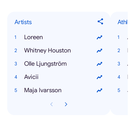
Artists
Athlet
Loreen
An
Whitney Houston
Mar
Olle Ljungström
An
Avicii
Ma
Maja Ivarsson
Jo