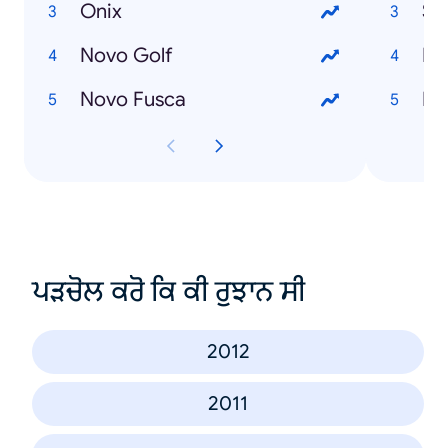
Onix
Si
Novo Golf
Pr
Novo Fusca
Fa
ਪੜਚੋਲ ਕਰੋ ਕਿ ਕੀ ਰੁਝਾਨ ਸੀ
2012
2011