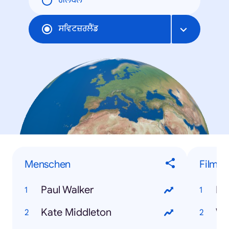
ਗਲੋਬਲ
ਸਵਿਟਜ਼ਰਲੈਂਡ
Menschen
Filme
Paul Walker
Dj
Kate Middleton
Wo