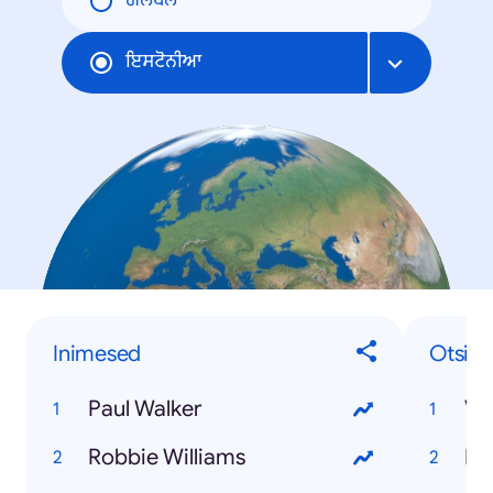
ਗਲੋਬਲ
ਇਸਟੋਨੀਆ
Inimesed
Otsin
Paul Walker
Va
Robbie Williams
Ro