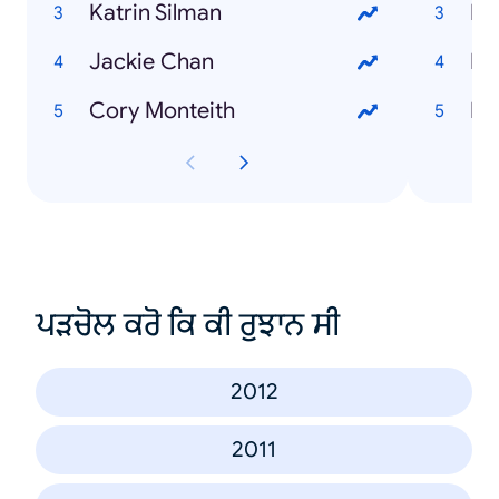
Katrin Silman
Pa
Jackie Chan
Eu
Cory Monteith
Ee
ਪੜਚੋਲ ਕਰੋ ਕਿ ਕੀ ਰੁਝਾਨ ਸੀ
2012
2011